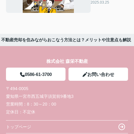
れのメリットと注
2025.03.25
意点も解説
不動産売却を住みながらおこなう方法とは？メリットや注意点も解説
株式会社 森栄不動産
0586-61-3700
お問い合わせ
〒494-0005
愛知県一宮市西五城字須賀前9番地3
営業時間：
8：30～20：00
定休日：
不定休
トップページ